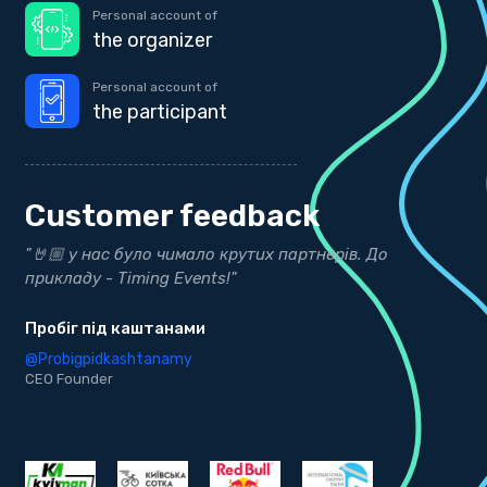
Personal account of
the organizer
Personal account of
the participant
Customer feedback
ти
"🤘🏼 у нас було чимало крутих партнерів. До
"
прикладу - Timing Events!"
р
Пробіг під каштанами
b
@Probigpidkashtanamy
@
CEO Founder
C