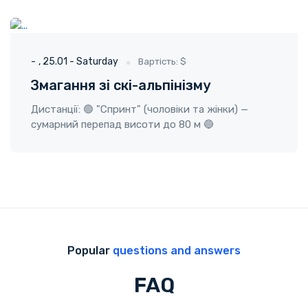
ГО "Твоя пригода"
25.01 - Saturday
-
25.01 - Saturday
Вартість: $
Змагання зі скі-альпінізму
Дистанції: 🟢 "Спринт" (чоловіки та жінки) —
сумарний перепад висоти до 80 м 🔵
Popular
questions and answers
FAQ