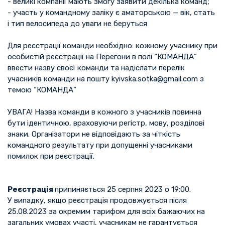
- великі компанії мають змогу заявити декілька команд;
- участь у командному заліку є аматорською — вік, стать
і тип велосипеда до уваги не беруться
Для реєстрації команди необхідно: кожному учаснику при
особистій реєстрації на Перегони в полі “КОМАНДА”
ввести назву своєї команди та надіслати перелік
учасників команди на пошту kyivska.sotka@gmail.com з
темою “КОМАНДА”
УВАГА! Назва команди в кожного з учасників повинна
бути ідентичною, враховуючи регістр, мову, розділові
знаки. Організатори не відповідають за чіткість
командного результату при допущенні учасниками
помилок при реєстрації.
Реєстрація
припиняється 25 серпня 2023 о 19:00.
У випадку, якщо реєстрація продовжується після
25.08.2023 за окремим тарифом для всіх бажаючих на
загальних умовах участі, учасникам не гарантується