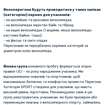
Велоперегони будуть проводитися у таких заліках
(категоріях) окремо для учасників:
- на шосейних та кросових велосипедах,
- на велосипедах маунтен-байк та гібрид,
- на інших велосипедах (тандеми, міські велосипеди,
кастомні байки, тощо),
- на фіксах та сінгл-спідах
Перегонами не передбачено окремих категорій за
діаметром коліс велосипеда.
Вікова група
основного пробігу формується згідно
правил UCI – по року народження учасника. Ми
відокремлюємо новачків та спортсменів, щоб
максимально безпечно та комфортно провести Перегони.
Категорія SPORT створена для учасників, що мають
високий рівень підготовки. Рекомендуємо саме в цю
групу реєструватись учасникам, які були призером або
переможцем змагань з велосипедного спорту, займались