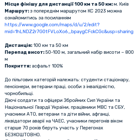
Місце фінішу для дистанції 100 км та 50 км:
м. Київ
Маршрут:
з попереднім маршрутом КС 2023 можна
ознайомитись за посиланням
https://www.google.com/maps/d/u/2/edit?
mid=1hLNDZ2r7G0tFVLoXo6_bpaygCFckCGc&usp=sharing
Дистанція:
100 км та 50 км
Перепад висот:
50-100 м, загальний набір висоти – 800
м
Покриття:
асфальт 100%
До пільгових категорій належать: студенти стаціонару,
пенсіонери, ветерани праці, особи з інвалідністю,
чорнобильці.
Діючі солдати та офіцери Збройних Сил України та
Національної Гвардії України, працівники МВС та СБУ,
учасники АТО, ветерани та діти війни, афганці,
ліквідатори аварії на ЧАЕС, учасники перегонів віком
старше 70 років беруть участь у Перегонах
БЕЗКОШТОВНО.