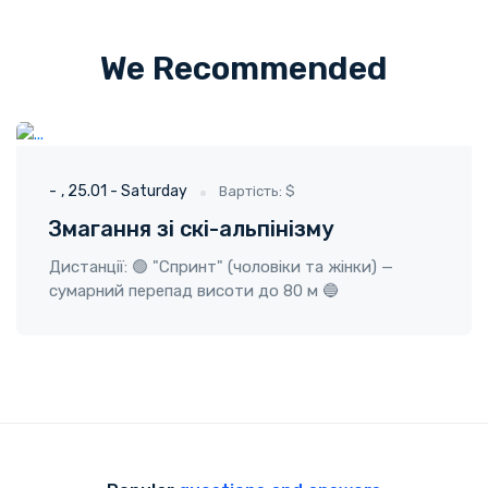
We Recommended
ГО "Твоя пригода"
25.01 - Saturday
-
25.01 - Saturday
Вартість: $
Змагання зі скі-альпінізму
Дистанції: 🟢 "Спринт" (чоловіки та жінки) —
сумарний перепад висоти до 80 м 🔵