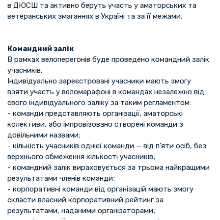
в ДЮСШ та активно беруть участь у аматорських та
ветеранських змаганнях в Україні та за її межами.
Командний залік
В рамках велоперегонів буде проведено командний залік
учасників.
Індивідуально зареєстровані учасники мають змогу
взяти участь у веломарафоні в командах незалежно від
свого індивідуального заліку за таким регламентом:
- команди представляють організації, аматорські
колективи, або імпровізовано створені команди з
довільними назвами;
- кількість учасників однієї команди — від п’яти осіб, без
верхнього обмеження кількості учасників;
- командний залік вираховується за трьома найкращими
результатами членів команди;
- корпоративні команди від організацій мають змогу
скласти власний корпоративний рейтинг за
результатами, наданими організаторами;