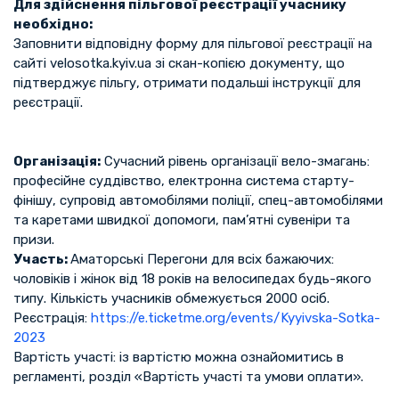
Для здійснення пільгової реєстрації учаснику
необхідно:
Заповнити відповідну форму для пільгової реєстрації на
сайті velosotka.kyiv.ua зі скан-копією документу, що
підтверджує пільгу, отримати подальші інструкції для
реєстрації.
Організація:
Сучасний рівень організації вело-змагань:
професійне суддівство, електронна система старту-
фінішу, супровід автомобілями поліції, спец-автомобілями
та каретами швидкої допомоги, пам’ятні сувеніри та
призи.
Участь:
Аматорські Перегони для всіх бажаючих:
чоловіків і жінок від 18 років на велосипедах будь-якого
типу. Кількість учасників обмежується 2000 осіб.
Реєстрація:
https://e.ticketme.org/events/Kyyivska-Sotka-
2023
Вартість участі: із вартістю можна ознайомитись в
регламенті, розділ «Вартість участі та умови оплати».