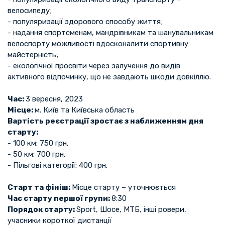
велосипеду;
- популяризації здорового способу життя;
- надання спортсменам, мандрівникам та шанувальникам
велоспорту можливості вдосконалити спортивну
майстерність;
- екологічної просвіти через залучення до видів
активного відпочинку, що не завдають шкоди довкіллю.
Час:
3 вересня, 2023
Місце:
м. Київ та Київська область
Вартість реєстрації зростає з наближенням дня
старту:
- 100 км: 750 грн.
- 50 км: 700 грн.
- Пільгові категорії: 400 грн.
Старт та фініш:
Місце старту – уточнюється
Час старту першої групи:
8:30
Порядок старту:
Sport, Шосе, МТБ, інші ровери,
учасники короткої дистанції