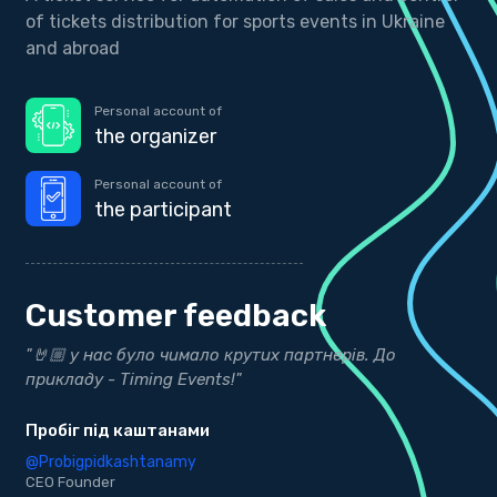
of tickets distribution for sports events in Ukraine
and abroad
Personal account of
the organizer
Personal account of
the participant
Customer feedback
"Дякуємо нашим друзям з Timing Events за точні
"
результати"
Д
bekind.ua
@
K
@bekind.ua
CEO Founder