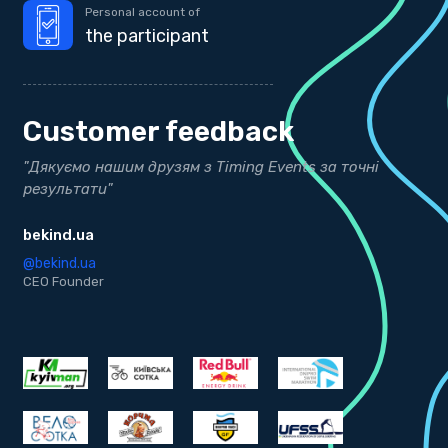
Personal account of
the participant
Customer feedback
"Дякуємо нашим друзям з Timing Events за точні
"
результати"
Д
bekind.ua
@
K
@bekind.ua
CEO Founder