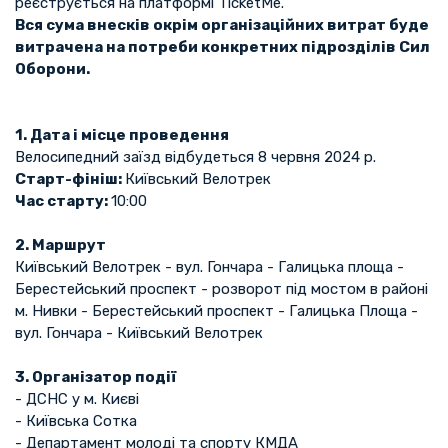
реєструється на платформі TicketMe.
Вся сума внесків окрім організаційних витрат буде
витрачена на потреби конкретних підрозділів Сил
Оборони.
1. Дата і місце проведення
Велосипедний заїзд відбудеться 8 червня 2024 р.
Старт-фініш:
Київський Велотрек
Час старту:
10:00
2. Маршрут
Київський Велотрек - вул. Гончара - Галицька площа -
Берестейський проспект - розворот під мостом в районі
м. Нивки - Берестейський проспект - Галицька Площа -
вул. Гончара - Київський Велотрек
3. Організатор події
- ДСНС у м. Києві
- Київська Сотка
- Департамент молоді та спорту КМДА