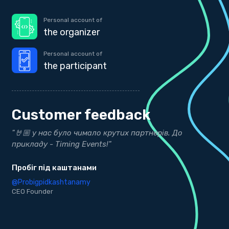
Personal account of
the organizer
Personal account of
the participant
Customer feedback
"Дякуємо нашим друзям з Timing Events за точні
"
результати"
Д
bekind.ua
@
K
@bekind.ua
CEO Founder