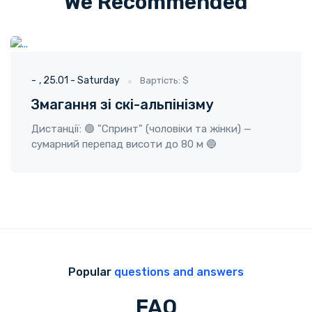
We Recommended
ГО "Твоя пригода"
25.01 - Saturday
-
25.01 - Saturday
Вартість: $
Змагання зі скі-альпінізму
Дистанції: 🟢 "Спринт" (чоловіки та жінки) —
сумарний перепад висоти до 80 м 🔵
Popular
questions and answers
FAQ