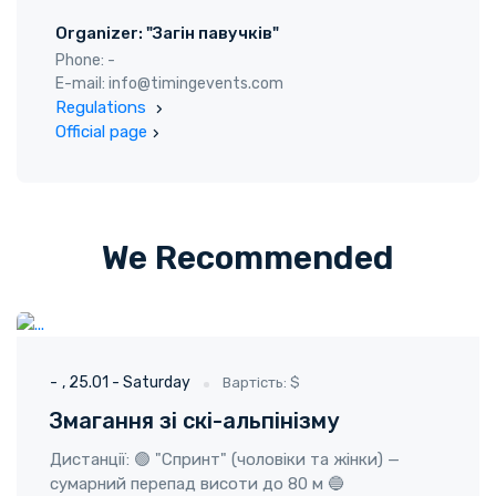
Organizer: "Загін павучків"
Phone: -
E-mail: info@timingevents.com
Regulations
Official page
We Recommended
ГО "Твоя пригода"
25.01 - Saturday
-
25.01 - Saturday
Вартість: $
Змагання зі скі-альпінізму
Дистанції: 🟢 "Спринт" (чоловіки та жінки) —
сумарний перепад висоти до 80 м 🔵