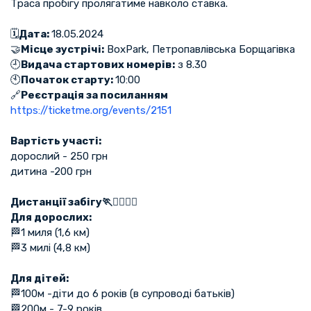
Траса пробігу пролягатиме навколо ставка.
🗓️
Дата:
18.05.2024
🤝
Місце зустрічі:
BoxPark, Петропавлівська Борщагівка
🕘
Видача стартових номерів:
з 8.30
🕙
Початок старту:
10:00
🔗
Реєстрація за посиланням
https://ticketme.org/events/2151
Вартість участі:
дорослий - 250 грн
дитина -200 грн
Дистанції забігу🏃🏃‍♀️🏃‍♂️
Для дорослих:
🏁1 миля (1,6 км)
🏁3 милі (4,8 км)
Для дітей:
🏁100м -діти до 6 років (в супроводі батьків)
🏁200м - 7-9 років