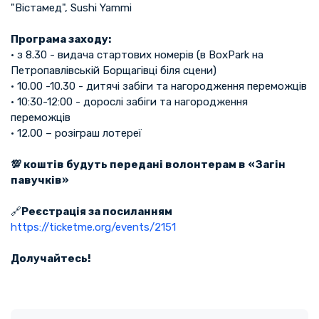
"Вістамед", Sushi Yammi
Програма заходу:
• з 8.30 - видача стартових номерів (в BoxPark на
Петропавлівській Борщагівці біля сцени)
• 10.00 -10.30 - дитячі забіги та нагородження переможців
• 10:30-12:00 - дорослі забіги та нагородження
переможців
• 12.00 – розіграш лотереї
💯 коштів будуть передані волонтерам в «Загін
павучків»
🔗
Реєстрація за посиланням
https://ticketme.org/events/2151
Долучайтесь!