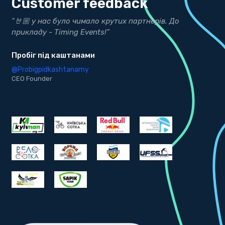
Customer feedback
о
"Дякуємо нашим друзям з Timing Events за точні
результати"
bekind.ua
@bekind.ua
CEO Founder