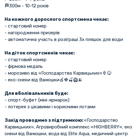
🏁300м - 10-12 років
На кожного дорослого спортсмена чекає:
- стартовий номер
- нагородження призерів
- автоматична участь в розіграші 3х пляшок для води
На діток спортсменів чекає:
- стартовий номер
- фірмова медаль
- морозиво від «Господарства Карвицьких»🍦😋
- еко-снеки від Ванюшки🍏🍓🍒🥝🍌
Для вболівальників буде:
- спорт-буфет (міні-ярмарок)
- лотерея з цікавими і корисними лотами
Захід проводимо з підтримкою:
«Господарство
Карвицьких», Агровиробний комплекс «HIGHBERRY», еко
снеки від Ванюшки, вода від Elite Aqua, медичний центр