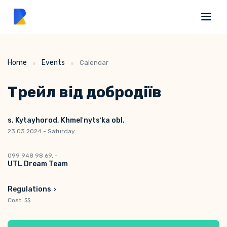
Home
Events
Calendar
Трейл від добродіїв
s. Kytayhorod, Khmelʹnytsʹka obl.
23.03.2024 - Saturday
099 948 98 69, -
UTL Dream Team
Regulations
Cost: $$