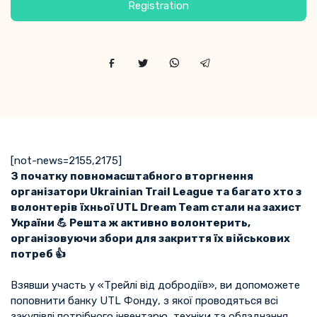
Registration
[not-news=2155,2175]
З початку повномасштабного вторгнення
організатори Ukrainian Trail League та багато хто з
волонтерів їхньої UTL Dream Team стали на захист
України 💪 Решта ж активно волонтерить,
організовуючи збори для закриття їх військових
потреб 👍
Взявши участь у «Трейлі від добродіїв», ви допоможете
поповнити банку UTL Фонду, з якої проводяться всі
закупівлі потрібного інвентарю, техніки та обладнання.