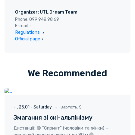
Organizer: UTL Dream Team
Phone: 099 948 98 69
E-mail: -
Regulations
Official page
We Recommended
ГО "Твоя пригода"
25.01 - Saturday
-
25.01 - Saturday
Вартість: $
Змагання зі скі-альпінізму
Дистанції: 🟢 "Спринт" (чоловіки та жінки) —
сумарний перепад висоти до 80 м 🔵