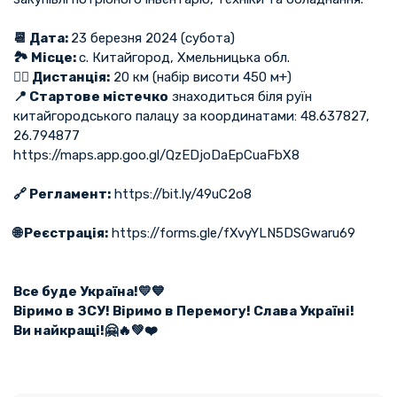
📆 Дата:
23 березня 2024 (субота)
🏞 Місце:
с. Китайгород, Хмельницька обл.
🏃‍♀️ Дистанція:
20 км (набір висоти 450 м+)
📍 Стартове містечко
знаходиться біля руїн
китайгородського палацу за координатами: 48.637827,
26.794877
https://maps.app.goo.gl/QzEDjoDaEpCuaFbX8
🔗 Регламент:
https://bit.ly/49uC2o8
🌐 Реєстрація:
https://forms.gle/fXvyYLN5DSGwaru69
Все буде Україна!💛💙
Віримо в ЗСУ! Віримо в Перемогу! Слава Україні!
Ви найкращі!🤗🔥💚❤️