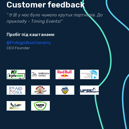
Customer feedback
ти
"🤘🏼 у нас було чимало крутих партнерів. До
"
прикладу - Timing Events!"
р
Пробіг під каштанами
b
@Probigpidkashtanamy
@
CEO Founder
C