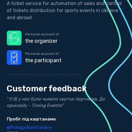
A ticket service for automation of sales and control
of tickets distribution for sports events in Ukraine
and abroad
Personal account of
the organizer
Personal account of
the participant
Customer feedback
их партнерів. До
"Дякуємо нашим друзям з Timing E
результати"
bekind.ua
@bekind.ua