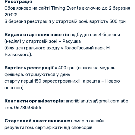
Реєстрація
Обов’язково на сайті Timing Events включно до 2 березня
20:00!
3 березня реєстрація у стартовій зоні, вартість 500 грн.
Видача стартових пакетів
відбудеться 3 березня
(неділя) у стартовій зоні – Ракушка
(біля центрального входу у Голосіївський парк М.
Рильського).
Вартість реєстрації
= 400 грн. (включена медаль
фінішера, отримуються у день
старту перші 150 зареєстрованих!!!, а решта – Новою
поштою)
Контакти організаторів:
andriiblanutsa@gmail.com або
тел. 0678033556
Стартовий пакет включає:
номер з онлайн
результатом, сертифікати від спонсорів.