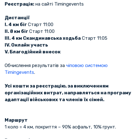
Реєстрація:
на сайті Timingevents
Дистанції
І. 4 км біг
Старт 11:00
ІІ. 8 км біг
Старт 11:00
ІІІ. 4 км Скандинавська ходьба
Старт 11:05
ІV. Онлайн участь
V. Благодійний внесок
Обчислення результатів за
чіповою системою
Timingevents
.
Усі кошти за реєстрацію, за виключенням
організаційних витрат, направляться на програму
адаптації військових та членів їх сімей.
Маршрут
1 коло = 4 км, покриття – 90% асфальт, 10% грунт.