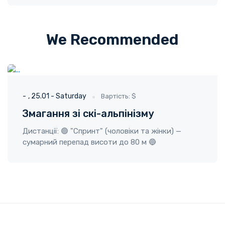
We Recommended
ГО "Твоя пригода"
25.01 - Saturday
-
25.01 - Saturday
Вартість: $
Змагання зі скі-альпінізму
Дистанції: 🟢 "Спринт" (чоловіки та жінки) —
сумарний перепад висоти до 80 м 🔵