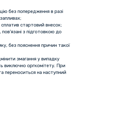
цію без попередження в разі
 запливах;
а сплатив стартовий внесок;
, пов’язані з підготовкою до
ку, без пояснення причин такої
дмінити змагання у випадку
ть виключно оргкомітету. При
та переноситься на наступний