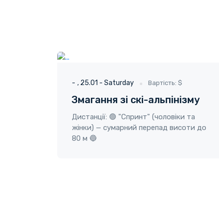
ГО "Твоя пригода"
25.01 - Saturday
-
25.01 - Saturday
Вартість: $
Змагання зі скі-альпінізму
Дистанції: 🟢 "Спринт" (чоловіки та
жінки) — сумарний перепад висоти до
80 м 🔵