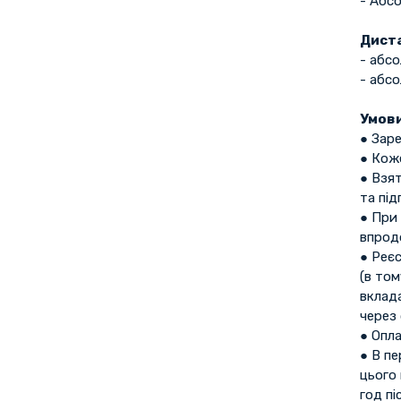
- Абс
Диста
- абс
- абс
Умови
● Зар
● Коже
● Взят
та під
● При 
впрод
● Реєс
(в том
вклада
через 
● Опла
● В пе
цього
год пі