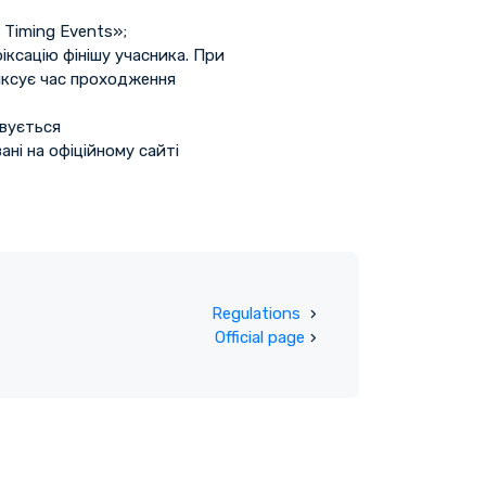
Timing Events»;
ксацію фінішу учасника. При
фіксує час проходження
овується
ані на офіційному сайті
Regulations
Official page