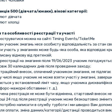
олют чоловіки
нція 500 (дівчата/юнаки), вікові категорії:
олют дівчата
олют хлопці
 та особливості реєстрації та участі
еєструватися можна на сайті Timing Events/TicketMe
н учасник змагань несе особисту відповідальність за стан сво
и участь у змаганнях може будь-яка особа, яка відповідає кр
писану відмову від претензій;
реєстрації на змагання після 19/06/2023 учасник погоджуєть
овж 30 календарних днів після проведення заходу;
траційний внесок, сплачений учасником змагання, не підлягає
у числі якщо учасник не може взяти участі у змаганні, заверш
ється у встановлений ліміт часу, якщо учасника дискваліфік
форс-мажорні обставини і т. д.).
чена реєстрація не може бути відмінена, стартовий внесок не
рші 24 год після реєстрації учасник може безкоштовно зміни
 потрібно написати в службу турботи і ми швидко Вам допом
сля оплати, зміна данних/категорії/дистанції проводиться вик