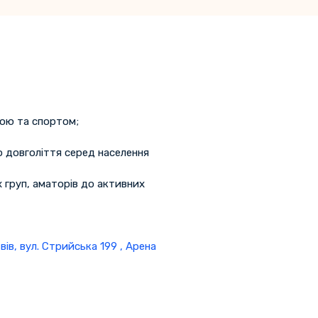
рою та спортом;
 довголіття серед населення
х груп, аматорів до активних
вів, вул. Стрийська 199 , Арена