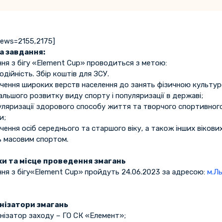
news=2155,2175]
та завдання:
ня з бігу «Element Cup» проводиться з метою:
одійність. Збір коштів для ЗСУ.
учення широких верств населення до занять фізичною культу
льшого розвитку виду спорту і популяризації в державі;
уляризації здорового способу життя та творчого спортивного
и;
чення осіб середнього та старшого віку, а також інших вікови
ь масовим спортом.
и та місце проведення змагань
ння з бігу«Element Cup» пройдуть 24.06.2023 за адресою:
м.Ль
анізатори змагань
анізатор заходу – ГО СК «Елемент»;