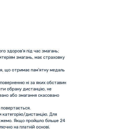
го здоров’я під час змагань;
итеріям змагань, має страховку
ся, що отримає пам'ятну медаль
 поверненню ні за яких обставин
ити обрану дистанцію, не
овано або змагання скасовано
 повертається.
ти категорію/дистанцію. Для
ожемо. Якщо пройшло більше 24
лючно на платній основі.