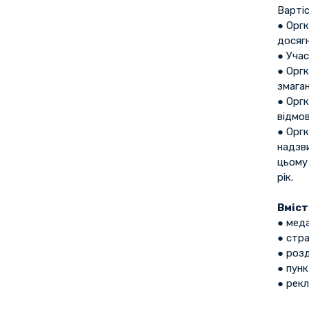
Вартіс
● Орг
досягн
● Уча
● Оргк
змаган
● Оргк
відмов
● Орг
надзв
цьому
рік.
Вміст
● меда
● стра
● розд
● пунк
● рекл