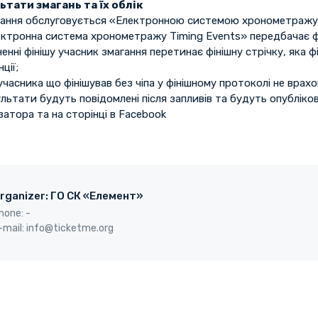
ьтати змагань та їх облік
гання обслуговується «Електронною системою хронометражу 
ектронна система хронометражу Timing Events» передбачає фі
енні фінішу учасник змагання перетинає фінішну стрічку, яка 
ції;
учасника що фінішував без чіпа у фінішному протоколі не врах
льтати будуть повідомлені після запливів та будуть опубліков
затора та на сторінці в Facebook
rganizer: ГО СК «Елемент»
hone: -
-mail: info@ticketme.org