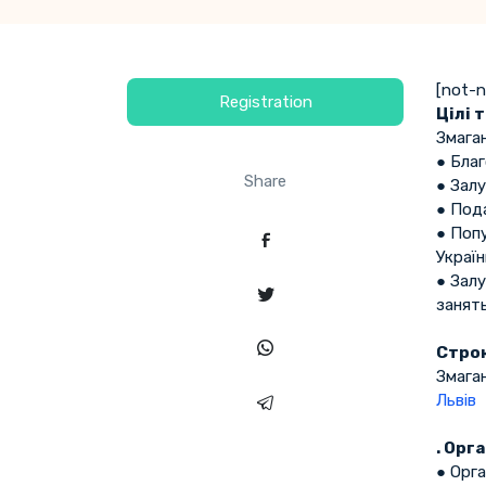
[not-
Registration
Цілі 
Змаган
● Благ
Share
● Зал
● Пода
● Поп
Україн
● Залу
занят
Строк
Змага
Львів
. Орг
● Орг