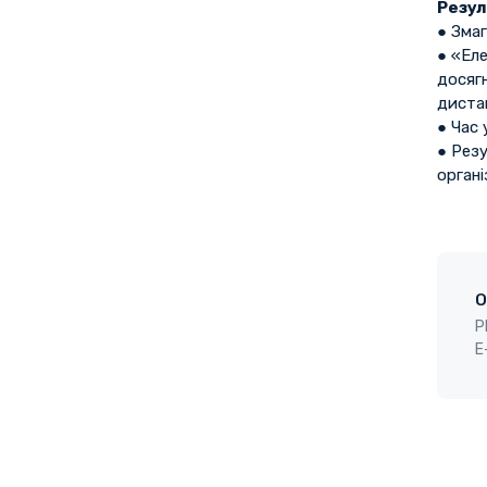
Резул
● Зма
● «Ел
досягн
дистан
● Час 
● Резу
органі
O
P
E