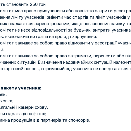
ть становить 250 грн.
комітет має право призупинити або повністю закрити реєстра
ення ліміту учасників, змінити час стартів та ліміт учасників у
сник вважається зареєстрованим, якщо він заповнив заявку т
омітет не несе відповідальності за будь-які витрати учасника
ь, включаючи витрати на проїзд і харчування;
омітет залишає за собою право відмовити у реєстрації учасни
и;
комітет залишає за собою право затримати, перенести або ві
ичайних ситуацій. Визначення надзвичайних ситуацій належи
 стартовий внесок, отриманий від учасника не повертається 
 пакету учасника:
ль;
ховка;
ягальні і камери схову;
ти гідратації на фініші;
амна продукція від партнерів та спонсорів.