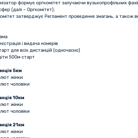
нізатор формує оргкомітет залучаючи вузькопрофільних фахівц
сфер (далі – Оргкомітет);
комітет затверджує Регламент проведення змагань, а також в
ама:
еєстрація і видача номерів
тарт для всіх дистанцій (одночасно)
діти 500м старт
нція 5км
олют жінки
олют чоловіки
нція 10км
олют жінки
олют чоловіки
нція 21км
олют жінки