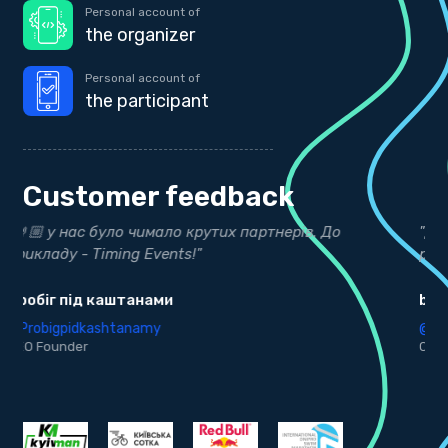
Personal account of
the organizer
Personal account of
the participant
Customer feedback
"Дякуємо нашим друзям з Timing Events за точні
"
результати"
Д
bekind.ua
@
K
@bekind.ua
CEO Founder