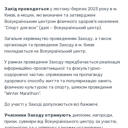
Захід проводиться
у лютому-березні 2023 року в м.
Києві, в місцях, які визначені та затверджені
Всеукраїнським центром фізичного здоров'я населення
"Спорт для всіх" (далі – Всеукраїнський центр).
Загальне керівництво проведенням Заходу, а також
організація та проведення Заходу в м. Києві
покладається на Всеукраїнський центр.
У рамках проведення Заходу передбачається реалізація
інформаційно-просвітницької та фізкультурно-
оздоровчої частин, спрямованих на пропаганду
здорового способу життя та популяризацію занять
фізичною культурою та спорту, шляхом проведення
"Winter Marathon".
До участі у Заході допускаються всі бажаючі.
Учасники Заходу отримують
дипломи, нагороди,
призи, сувеніри від Всеукраїнського центру за участю,
допомогою та у співпраці з іншими установами і