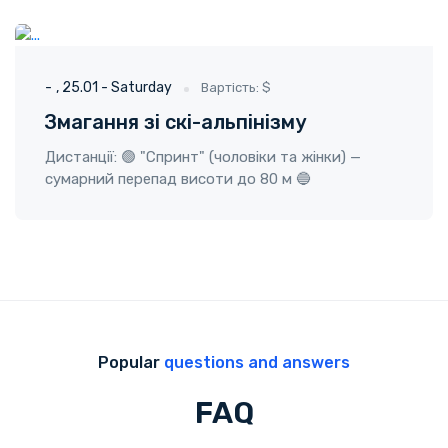
ГО "Твоя пригода"
25.01 - Saturday
-
25.01 - Saturday
Вартість: $
Змагання зі скі-альпінізму
Дистанції: 🟢 "Спринт" (чоловіки та жінки) —
сумарний перепад висоти до 80 м 🔵
Popular
questions and answers
FAQ