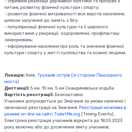
- сприяння реалізації державної політики та програм з
питань розвитку фізичної культури і спорту;
- розвиток фізичної витривалості всіх верств населення,
шляхом залучення до занять з бігу;
- популяризації фізичної культури та її широкого
використання у рекреації, оздоровленні, профілактиці
захворювань;
- інформування населення про роль та значення фізичної
культури і спорту у житті суспільства та кожної людини.
Локація:
Київ,
Труханів острів (зі сторони Пішохідного
моста)
Дистанції:
5 км, 10 км, 5 км Скандинавська ходьба
Вартість реєстрації:
Безкоштовно
Учасники допускаються до Змагання за умови належної і
своєчасної реєстрації на Змагання.
Реєстрація можлива в
режимі on-line на сайті TicketMe.org
(Timing Events) .
Електрона реєстрація учасників відкрита до 18.03.2023
року включно або до досягнення ліміту учасників.