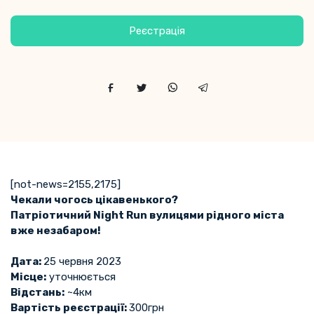
Реєстрація
[not-news=2155,2175]
Чекали чогось цікавенького?
Патріотичний Night Run вулицями рідного міста
вже незабаром!
Дата:
25 червня 2023
Місце:
уточнюється
Відстань:
~4км
Вартість реєстрації:
300грн