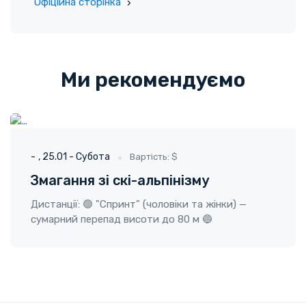
Офіційна сторінка
Ми рекомендуємо
ГО "Твоя пригода"
25.01 - Субота
-
25.01 - Субота
Вартість: $
Змагання зі скі-альпінізму
Дистанції: 🟢 "Спринт" (чоловіки та жінки) —
сумарний перепад висоти до 80 м 🔵