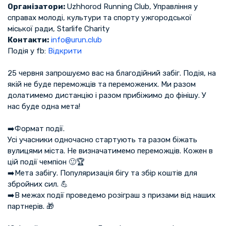
Організатори:
Uzhhorod Running Club, Управління у
справах молоді, культури та спорту ужгородської
міської ради, Starlife Charity
Контакти:
info@urun.club
Подія у fb:
Відкрити
25 червня запрошуємо вас на благодійний забіг. Подія, на
якій не буде переможців та переможених. Ми разом
долатимемо дистанцію і разом прибіжимо до фінішу. У
нас буде одна мета!
➡️Формат події.
Усі учасники одночасно стартують та разом біжать
вулицями міста. Не визначатимемо переможців. Кожен в
цій події чемпіон 🙂🏆
➡️Мета забігу. Популяризація бігу та збір коштів для
збройних сил. 💪
➡️В межах події проведемо розіграш з призами від наших
партнерів. 🎁