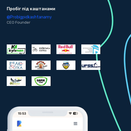
Пробіг під каштанами
b
@Probigpidkashtanamy
@
CEO Founder
C