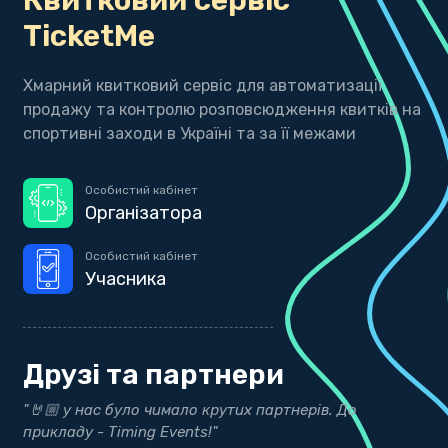
TicketMe
Хмарний квитковий сервіс для автоматизації
продажу та контролю розповсюдження квитків на
спортивні заходи в Україні та за її межами
Особистий кабінет
Організатора
Особистий кабінет
Учасника
Друзі та партнери
ти
"🤘🏼 у нас було чимало крутих партнерів. До
"
прикладу - Timing Events!"
р