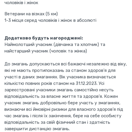
чоловіків і жінок
Ветерани на візках (5 км)
1-3 місця серед чоловіків і жінок в абсолюті
Додатково будуть нагороджені:
Наймолотший учасник (дівчанка та хлопчик) та
найстарший учасник (чоловік та жінка)
До змагань допускаються всі бажаючі незалежно від віку,
які не мають протипоказань за станом здоров'я для
участі в даних змаганнях. Вік учасника визначається
кількістю повних років станом на 31.12.2023. Усі
зареєстровані учасники змагань самостійно несуть
відповідальність за власне життя та здоров’я. Кожен
учасник змагань добровільно бере участь у змаганнях,
визнаючи всі ймовірні ризики для власного здоров’я під
час змагань і після їх закінчення, бере на себе особисту
відповідальність за свій фізичний стан і здатність
завершити дистанцію змагань.