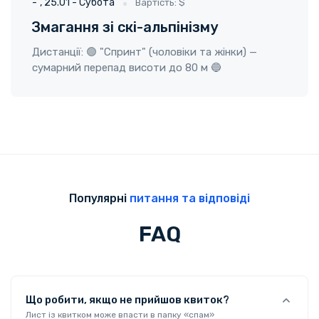
-
25.01 - Субота
Вартість: $
Змагання зі скі-альпінізму
Дистанції: 🟢 "Спринт" (чоловіки та жінки) —
сумарний перепад висоти до 80 м 🔵
Популярні
питання та відповіді
FAQ
Що робити, якщо не прийшов квиток?
Лист із квитком може впасти в папку «спам»