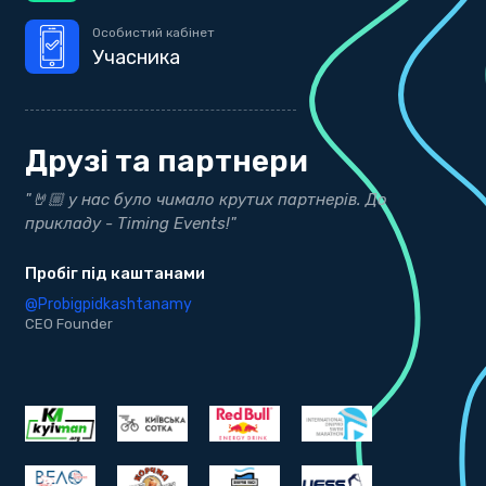
Особистий кабінет
Учасника
Друзі та партнери
"Дякуємо нашим друзям з Timing Events за точні
"
результати"
Д
bekind.ua
@
K
@bekind.ua
CEO Founder