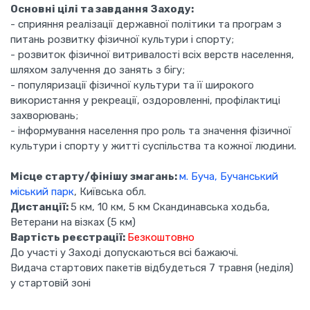
Основні цілі та завдання Заходу:
- сприяння реалізації державної політики та програм з
питань розвитку фізичної культури і спорту;
- розвиток фізичної витривалості всіх верств населення,
шляхом залучення до занять з бігу;
- популяризації фізичної культури та її широкого
використання у рекреації, оздоровленні, профілактиці
захворювань;
- інформування населення про роль та значення фізичної
культури і спорту у житті суспільства та кожної людини.
Місце старту/фінішу змагань:
м. Буча, Бучанський
міський парк
, Київська обл.
Дистанції:
5 км, 10 км, 5 км Скандинавська ходьба,
Ветерани на візках (5 км)
Вартість реєстрації:
Безкоштовно
До участі у Заході допускаються всі бажаючі.
Видача стартових пакетів відбудеться 7 травня (неділя)
у стартовій зоні